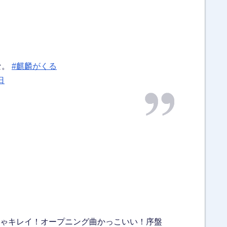
な。
#麒麟がくる
日
ゃキレイ！オープニング曲かっこいい！序盤