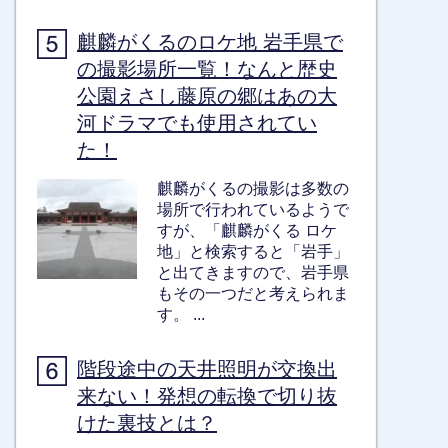
麒麟がくるのロケ地 岩手県で
の撮影場所一覧！なんと歴史
公園えさし藤原の郷はあの大
河ドラマでも使用されてい
た！
麒麟がくるの撮影は多数の
場所で行われているようで
すが、「麒麟がくる ロケ
地」と検索すると「岩手」
と出てきますので、岩手県
もその一つだと考えられま
す。 ...
階段途中の天井照明が交換出
来ない！発想の転換で切り抜
けた裏技とは？