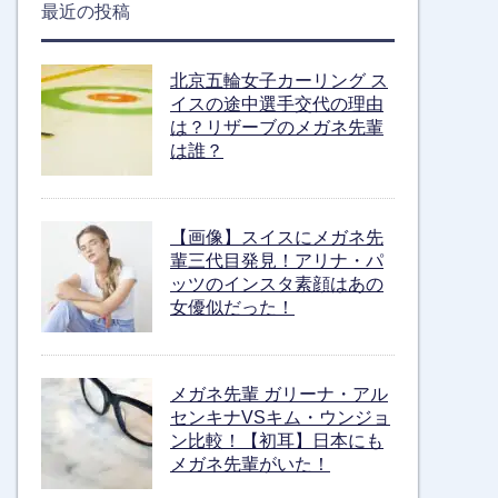
最近の投稿
北京五輪女子カーリング ス
イスの途中選手交代の理由
は？リザーブのメガネ先輩
は誰？
【画像】スイスにメガネ先
輩三代目発見！アリナ・パ
ッツのインスタ素顔はあの
女優似だった！
メガネ先輩 ガリーナ・アル
センキナVSキム・ウンジョ
ン比較！【初耳】日本にも
メガネ先輩がいた！