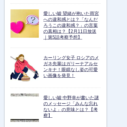
愛しい嘘 望緒が抱いた雨宮
への違和感とは？「なんだ
ろうこの違和感？」の言葉
の真相は？【2月11日放送
｜第5話考察予想】
カーリング女子 ロシアのメ
ガネ先輩はガリーナアルセ
ンキナ！眼鏡なし姿の可愛
い画像を発見！
愛しい嘘 中野幸が書いた謎
のメッセージ「みんな忘れ
ないよ」の意味とは？【考
察】