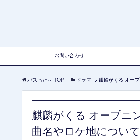
お問い合わせ
バズった～
TOP
ドラマ
麒麟がくる オー
麒麟がくる オープニ
曲名やロケ地につい