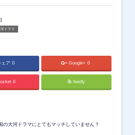
日
大河ドラマ
シェア
0
Google+
0
ocket
0
feedly
。
国の大河ドラマにとてもマッチしていません？