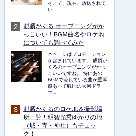
そこで、現在、放送されて
い...
麒麟がくる オープニングがか
っこいい！BGM曲名やロケ地
についても調べてみた
本ページはプロモーション
が含まれています。 麒麟が
くるのオープニングがかっ
こいいですね。 特にあの
BGMで流れている曲が重厚
感あって戦国の大河ドラ
マ...
麒麟がくるのロケ地＆撮影場
所一覧！明智光秀ゆかりの地
（城・寺・神社）もチェッ
ク！