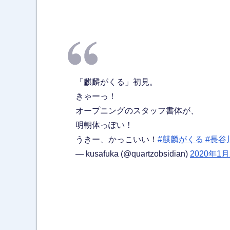
「麒麟がくる」初見。
きゃーっ！
オープニングのスタッフ書体が、
明朝体っぽい！
うきー、かっこいい！
#麒麟がくる
#長谷
— kusafuka (@quartzobsidian)
2020年1月