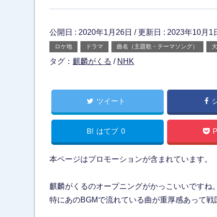
公開日 :
2020年1月26日
/ 更新日 :
2023年10月1
ロケ地
ドラマ
曲名（主題歌・テーマソング）
タグ：
麒麟がくる
/
NHK
ツイート
B!
はてブ
0
P
本ページはプロモーションが含まれています。
麒麟がくるのオープニングがかっこいいですね
特にあのBGMで流れている曲が重厚感あって戦