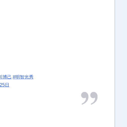
川博己
#明智光秀
25日