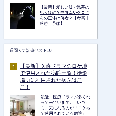
【最新】愛しい嘘で黒幕の
犯人は誰？中野幸やクロさ
んの正体は何者？【考察｜
感想｜予想】
週間人気記事ベスト10
【最新】医療ドラマのロケ地
で使用された病院一覧！撮影
場所に利用された病院はこ
こ！
最近、医療ドラマが多くな
って来ています。 いつ
も、気になるのが「ロケ地
で使用されている病院」