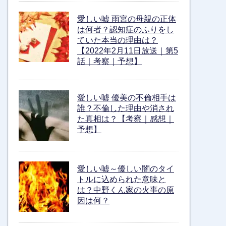
愛しい嘘 雨宮の母親の正体
は何者？認知症のふりをし
ていた本当の理由は？
【2022年2月11日放送｜第5
話｜考察｜予想】
愛しい嘘 優美の不倫相手は
誰？不倫した理由や消され
た真相は？【考察｜感想｜
予想】
愛しい嘘～優しい闇のタイ
トルに込められた意味と
は？中野くん家の火事の原
因は何？