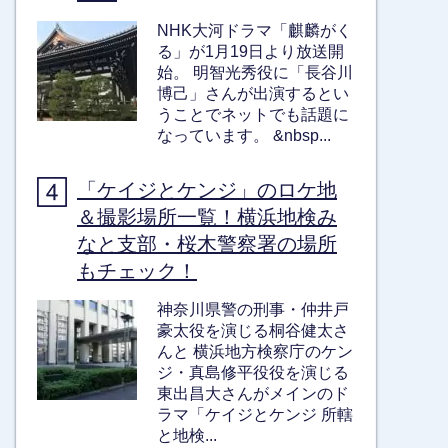
NHK大河ドラマ「麒麟がく
る」が1月19日より放送開
始。 明智光秀役に「長谷川
博己」さんが出演するとい
うことでネットでも話題に
なっています。 &nbsp...
「ケイジとケンジ」のロケ地
＆撮影場所一覧！横浜地検み
なと支部・桜木警察署の場所
もチェック！
神奈川県警の刑事・仲井戸
豪太役を演じる桐谷健太さ
んと 横浜地方検察庁のケン
ジ・真島修平役役を演じる
東出昌大さんがメインのド
ラマ「ケイジとケンジ 所轄
と地検...